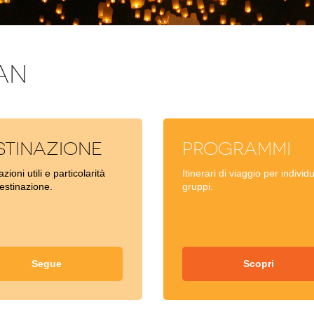
AN
stinazione
Programmi
zioni utili e particolarità
Itinerari di viaggio per individu
destinazione.
gruppi.
Segue
Scopri