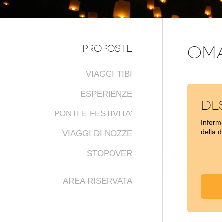
PROPOSTE
OM
VIAGGI TIBI
ESPERIENZE
De
PONTI E FESTIVITA'
Informa
della 
VIAGGI DI NOZZE
STOPOVER
AREA RISERVATA