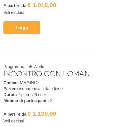
€ 1.010,00
A partire da
Voli esclusi
Leggi
Programma TiBiWorld
Incontro con l'Oman
Codice:
MAGINC
Partenze
domenica a date fisse
Durata
7 giorni / 6 notti
Minimo di partecipanti:
2
€ 1.130,00
A partire da
Voli esclusi