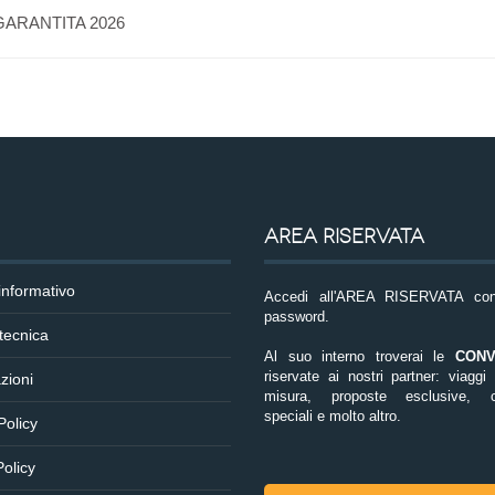
 GARANTITA 2026
AREA RISERVATA
informativo
Accedi all'AREA RISERVATA co
password.
tecnica
Al suo interno troverai le
CONV
riservate ai nostri partner: viaggi
zioni
misura, proposte esclusive, co
speciali e molto altro.
Policy
olicy