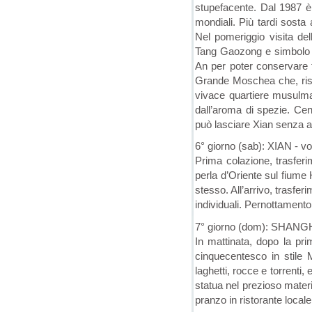
stupefacente. Dal 1987 è 
mondiali. Più tardi sosta 
Nel pomeriggio visita de
Tang Gaozong e simbolo d
An per poter conservare t
Grande Moschea che, risal
vivace quartiere musulmano
dall’aroma di spezie. Cena
può lasciare Xian senza av
6° giorno (sab): XIAN - v
Prima colazione, trasferi
perla d’Oriente sul fiume 
stesso. All’arrivo, trasfer
individuali. Pernottamento
7° giorno (dom): SHANGH
In mattinata, dopo la pr
cinquecentesco in stile 
laghetti, rocce e torrenti,
statua nel prezioso mater
pranzo in ristorante local