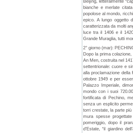
Běijīng, letteralmente “c
bianche e merlate citata
popolose al mondo, ricch
epico. A lungo oggetto di
caratterizzata da molti ango
luce tra il 1406 e il 142
Grande Muraglia, tutti mo
2° giorno (mar): PECHIN
Dopo la prima colazione, i
An Men, costruita nel 1417
settentrionale: cuore e si
alla proclamazione della
ottobre 1949 e per essere
Palazzo Imperiale, dimor
mondo con i suoi 720.000 
fortificata di Pechino, 
senza un esplicito permes
torri crestate, la parte pi
mura spesse progettate p
pomeriggio, dopo il pran
d’Estate, “il giardino de