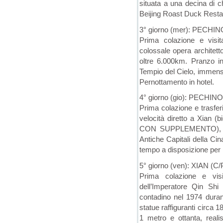
situata a una decina di ch
Beijing Roast Duck Restau
3° giorno (mer): PECH
Prima colazione e visi
colossale opera architet
oltre 6.000km. Pranzo in 
Tempio del Cielo, immensa 
Pernottamento in hotel.
4° giorno (gio): PECHINO 
Prima colazione e trasferi
velocità diretto a Xian (b
CON SUPPLEMENTO), capo
Antiche Capitali della Cin
tempo a disposizione per r
5° giorno (ven): XIAN (C/
Prima colazione e visi
dell’Imperatore Qin Sh
contadino nel 1974 dura
statue raffiguranti circa 18
1 metro e ottanta, realis