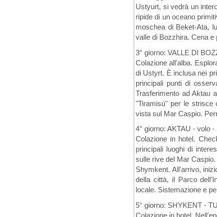
Ustyurt, si vedrà un inte
ripide di un oceano primit
moschea di Beket-Ata, luog
valle di Bozzhira. Cena e
3° giorno: VALLE DI BO
Colazione all'alba. Esplora
di Ustyrt. È inclusa nei pr
principali punti di osser
Trasferimento ad Aktau at
"Tiramisù" per le strisce 
vista sul Mar Caspio. Per
4° giorno: AKTAU - volo
Colazione in hotel. Check-
principali luoghi di inter
sulle rive del Mar Caspio.
Shymkent. All'arrivo, inizi
della città, il Parco del
locale. Sistemazione e pe
5° giorno: SHYKENT -
Colazione in hotel. Nell'