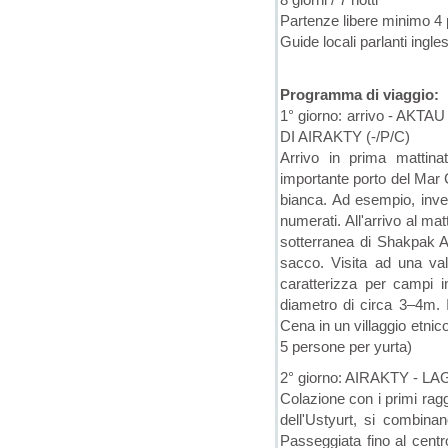
Partenze libere minimo 4
Guide locali parlanti ingle
Programma di viaggio:
1° giorno: arrivo - AK
DI AIRAKTY (-/P/C)
Arrivo in prima mattinat
importante porto del Mar C
bianca. Ad esempio, invec
numerati. All'arrivo al m
sotterranea di Shakpak 
sacco. Visita ad una val
caratterizza per campi in
diametro di circa 3–4m. I
Cena in un villaggio etnic
5 persone per yurta)
2° giorno: AIRAKTY - 
Colazione con i primi ragg
dell'Ustyurt, si combina
Passeggiata fino al centr