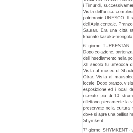
i Timuridi, successivamen
Visita dell'antico comple
patrimonio UNESCO. Il so
dell'Asia centrale. Pranzo 
Sauran. Era una città s
khanato kazako-mongolo A
6° giorno: TURKESTAN 
Dopo colazione, partenza 
dell'insediamento nella pos
XII secolo fu un'epoca di
Visita al museo di Shaul
Otrar. Visita al mausole
locale. Dopo pranzo, visita
esposizione ed i locali 
ricreato più di 10 strum
riflettono pienamente la 
preservate nella cultura 
dove si apre una bellissima
Shymkent
7° giorno: SHYMKENT - v