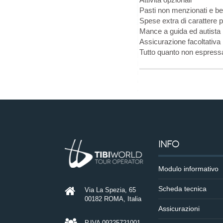
Pasti non menzionati e b
Spese extra di carattere 
Mance a guida ed autista
Assicurazione facoltativa
Tutto quanto non espress
INFO
Modulo informativo
Scheda tecnica
Via La Spezia, 65
00182 ROMA, Italia
Assicurazioni
P.IVA 09225721001